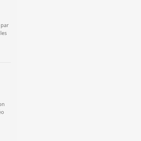
 par
 les
on
éo