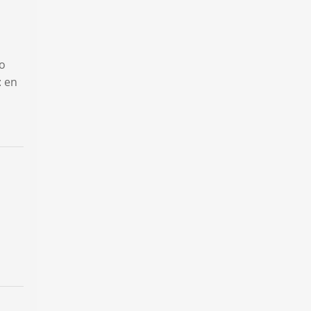
to
: en